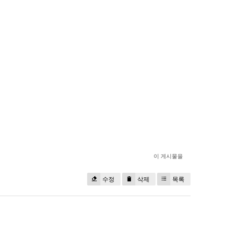
이 게시물을
수정
삭제
목록