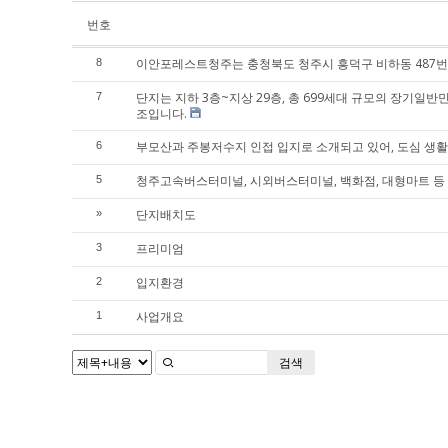
번호
이안포레스트청주는 충청북도 청주시 흥덕구 비하동 487번
8
단지는 지하 3층~지상 29층, 총 699세대 규모의 장기일
7
조입니다.
부모산과 주봉저수지 인접 입지로 소개되고 있어, 도심 생활
6
청주고속버스터미널, 시외버스터미널, 백화점, 대형마트 등
5
단지배치도
»
프리미엄
3
입지환경
2
사업개요
1
검색